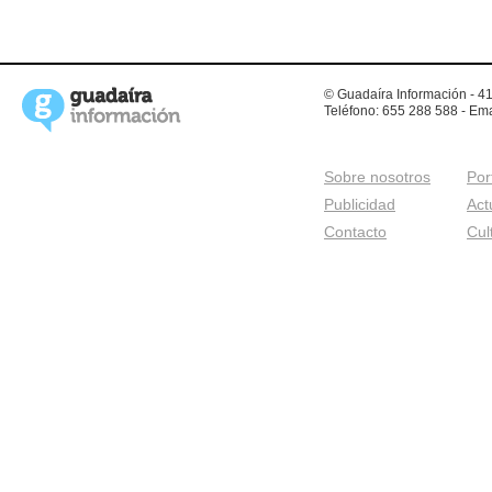
© Guadaíra Información - 41
Teléfono: 655 288 588 - Ema
Sobre nosotros
Por
Publicidad
Act
Contacto
Cul