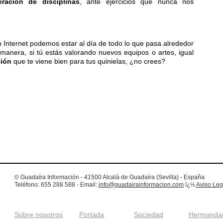
ación de disciplinas
, ante ejercicios que nunca nos
n Internet podemos estar al día de todo lo que pasa alrededor
manera, si tú estás valorando nuevos equipos o artes, igual
ción
que te viene bien para tus quinielas, ¿no crees?
© Guadaíra Información - 41500 Alcalá de Guadaíra (Sevilla) - España
Teléfono: 655 288 588 - Email:
info@guadairainformacion.com
ï¿½
Aviso Leg
Sobre nosotros
Portada
Sociedad
Hermanda