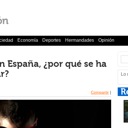
ciedad
Economía
Deportes
Hermandades
Opinión
n España, ¿por qué se ha
r?
Lo 
R
Compartir
|