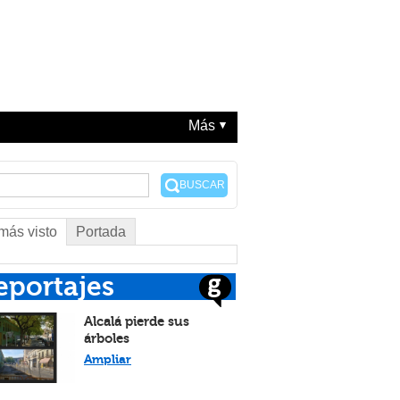
Más
BUSCAR
más visto
Portada
eportajes
Alcalá pierde sus
árboles
Ampliar