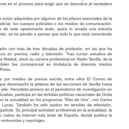
rse en el proceso para exigir que se descubra al verdadero
os vicios adquiridos por algunos de los pilares esenciales de la
icial, los cuerpos policiales o los medios de comunicación.
na de este apasionante texto, quizá lo invada una extraña
nto, se ha parado a pensar que todo lo que está conociendo
lareño con más de tres décadas de profesión, en las que ha
cos en prensa, radio y televisión. Tras cursar estudios de
Madrid, inició su carrera profesional en Radio Sevilla, de la
bién fue corresponsal en Andalucía de diversos medios
 Press.
plo por medios de prensa escrita, entre ellos El Correo de
que desempeñó la jefatura de las secciones de Sevilla hasta
 jefe. Periodista pionero en el periodismo de investigación en
adas, participa en las tertulias políticas nacionales de Onda
 en la actualidad en los programas “Más de Uno”, con Carlos
 Lucas. También ha sido asiduo en tertulias de televisión,
ñola. Su principal actividad profesional en la actualidad, la
ico nativo de internet más leído de España, donde publica la
entrevistas y reportajes.