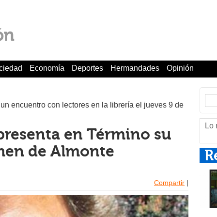
ciedad
Economía
Deportes
Hermandades
Opinión
un encuentro con lectores en la librería el jueves 9 de
Lo 
 presenta en Término su
rimen de Almonte
R
Compartir
|