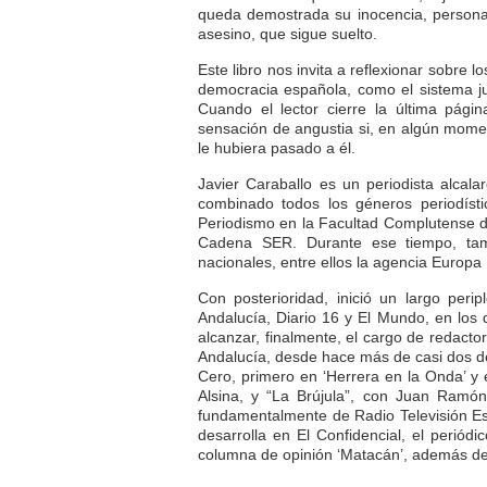
queda demostrada su inocencia, persona
asesino, que sigue suelto.
Este libro nos invita a reflexionar sobre l
democracia española, como el sistema jud
Cuando el lector cierre la última pági
sensación de angustia si, en algún mome
le hubiera pasado a él.
Javier Caraballo es un periodista alca
combinado todos los géneros periodísti
Periodismo en la Facultad Complutense de 
Cadena SER. Durante ese tiempo, tam
nacionales, entre ellos la agencia Europa
Con posterioridad, inició un largo peri
Andalucía, Diario 16 y El Mundo, en los 
alcanzar, finalmente, el cargo de redactor
Andalucía, desde hace más de casi dos déc
Cero, primero en ‘Herrera en la Onda’ y
Alsina, y “La Brújula”, con Juan Ramón
fundamentalmente de Radio Televisión Espa
desarrolla en El Confidencial, el periód
columna de opinión ‘Matacán’, además de 