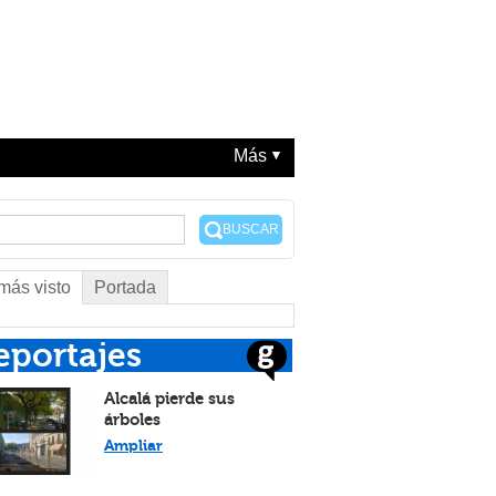
Más
BUSCAR
más visto
Portada
eportajes
Alcalá pierde sus
árboles
Ampliar