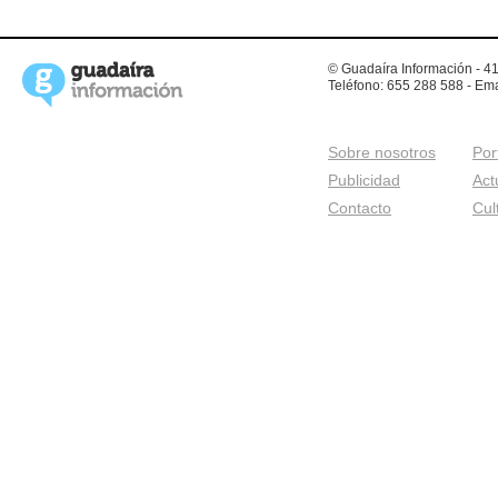
© Guadaíra Información - 41
Teléfono: 655 288 588 - Ema
Sobre nosotros
Por
Publicidad
Act
Contacto
Cul