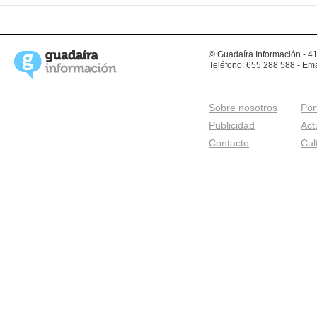
© Guadaíra Información - 41
Teléfono: 655 288 588 - Ema
Sobre nosotros
Por
Publicidad
Act
Contacto
Cul