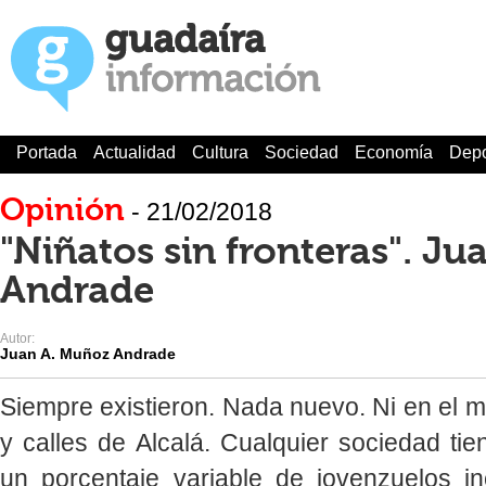
Portada
Actualidad
Cultura
Sociedad
Economía
Depo
Opinión
- 21/02/2018
"Niñatos sin fronteras". J
Andrade
Autor:
Juan A. Muñoz Andrade
Siempre existieron. Nada nuevo. Ni en el m
y calles de Alcalá. Cualquier sociedad ti
un porcentaje variable de jovenzuelos 