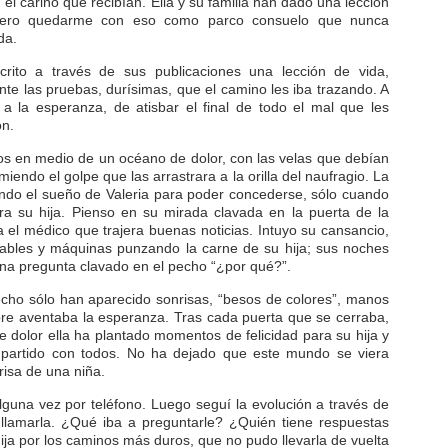
el cariño que recibían. Ella y su familia han dado una lección
quiero quedarme con eso como parco consuelo que nunca
da.
ito a través de sus publicaciones una lección de vida,
te las pruebas, durísimas, que el camino les iba trazando. A
 a la esperanza, de atisbar el final de todo el mal que les
ón.
os en medio de un océano de dolor, con las velas que debían
emiendo el golpe que las arrastrara a la orilla del naufragio. La
ando el sueño de Valeria para poder concederse, sólo cuando
ra su hija. Pienso en su mirada clavada en la puerta de la
 el médico que trajera buenas noticias. Intuyo su cansancio,
cables y máquinas punzando la carne de su hija; sus noches
 una pregunta clavado en el pecho “¿por qué?”.
cho sólo han aparecido sonrisas, “besos de colores”, manos
pre aventaba la esperanza. Tras cada puerta que se cerraba,
 dolor ella ha plantado momentos de felicidad para su hija y
partido con todos. No ha dejado que este mundo se viera
risa de una niña.
guna vez por teléfono. Luego seguí la evolución a través de
 llamarla. ¿Qué iba a preguntarle? ¿Quién tiene respuestas
ija por los caminos más duros, que no pudo llevarla de vuelta