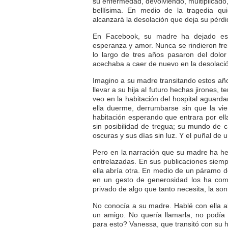
su enfermedad, devolviendo, multiplicado, 
bellísima. En medio de la tragedia 
alcanzará la desolación que deja su pérdi
En Facebook, su madre ha dejado escr
esperanza y amor. Nunca se rindieron fren
lo largo de tres años pasaron del dolor
acechaba a caer de nuevo en la desolaci
Imagino a su madre transitando estos añ
llevar a su hija al futuro hechas jirones, t
veo en la habitación del hospital aguard
ella duerme, derrumbarse sin que la vie
habitación esperando que entrara por ella
sin posibilidad de tregua; su mundo de 
oscuras y sus días sin luz. Y el puñal de
Pero en la narración que su madre ha he
entrelazadas. En sus publicaciones siem
ella abría otra. En medio de un páramo de
en un gesto de generosidad los ha com
privado de algo que tanto necesita, la son
No conocía a su madre. Hablé con ella al
un amigo. No quería llamarla, no podía
para esto? Vanessa, que transitó con su h