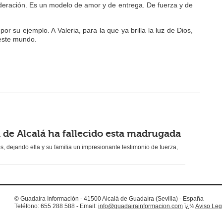
deración. Es un modelo de amor y de entrega. De fuerza y de
r su ejemplo. A Valeria, para la que ya brilla la luz de Dios,
 este mundo.
a de Alcalá ha fallecido esta madrugada
, dejando ella y su familia un impresionante testimonio de fuerza,
© Guadaíra Información - 41500 Alcalá de Guadaíra (Sevilla) - España
Teléfono: 655 288 588 - Email:
info@guadairainformacion.com
ï¿½
Aviso Leg