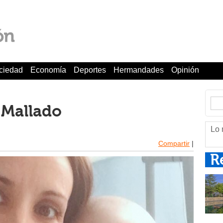
ciedad
Economía
Deportes
Hermandades
Opinión
o Mallado
Lo 
Compartir
|
R