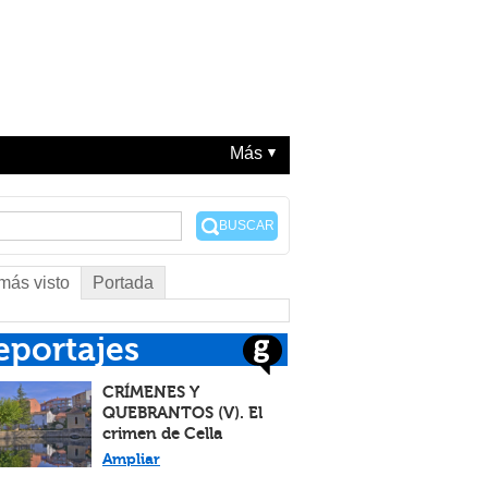
Más
BUSCAR
más visto
Portada
eportajes
CRÍMENES Y
QUEBRANTOS (V). El
crimen de Cella
Ampliar