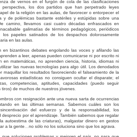
za de vernos en el furgón de cola de las clasificaciones
a perspectiva, los dos partidos que han perpetrado leyes
el de la religión en las aulas, de favorecer o entorpecer el
a y de polémicas bastante estériles y estúpidas sobre una
 De camino, llevamos casi cuatro décadas enfrascados en
nacabable galimatías de términos pedagógicos, periódicos
e los papeles satinados de los despachos dolorosamente
iaria en las aulas.
n en bizantinos debates engolando las voces y afilando las
prenden a leer, apenas pueden comunicarse ni por escrito ni
 en matemáticas, no aprenden ciencia, historia, idiomas ni
ilizar las nuevas tecnologías para algo útil. Los denodados
r maquillar los resultados favoreciendo el falseamiento de la
avorosas estadísticas no consiguen ocultar el disparate; el
zas, competencias, aptitudes, capacidades (puedo seguir
tiros) de muchos de nuestros jóvenes.
bros con resignación ante una nueva sarta de ocurrencias
utando en las últimas semanas. Sabemos cuáles son los
sincentivación del esfuerzo y de la responsabilidad, los
l desprecio por el aprendizaje. También sabemos que regalar
 la autoestima de las criaturas), malgastar dinero en gestos
ar a la gente…no sólo no los soluciona sino que los agrava.
a que solucionen problemas y mejoren el país, no para que