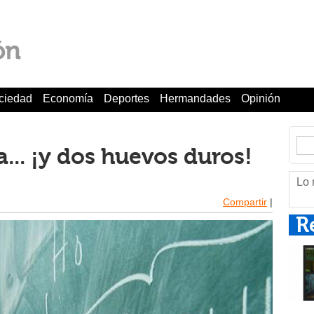
ciedad
Economía
Deportes
Hermandades
Opinión
a... ¡y dos huevos duros!
Lo 
Compartir
|
R