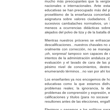
mucho más preocupantes que la vergüen
nacionales e internacionales. Ante est
educativas se han preocupado más del pap
proselitismo de la enseñanza concertad
asignatura sobre valores ciudadanos.
sucesivos cambalaches normativos, un i
meneos a ocurrencias didácticas sobr
alejados del polvo de tiza y de la batalla d
Mientras nuestros próceres se enfrasca
descalificaciones…nuestros chavales no a
oralmente con corrección, no se manejan
¡oh, sorpresa! tampoco son capaces de ut
intentos de la administración andaluza po
evaluación y el lavado de cara de las p
pésimo nivel de conocimientos, destre
enumerando términos…no van por ahí los 
Los enseñantes ya nos encogemos de hom
educativas como la que estamos disfr
problemas reales; la ignorancia, la de
problemas de comprensión y expresión, e
calificaciones y títulos (para no socavar
resultones antes de las elecciones, engañ
Elegimos y pagamos a los políticos par