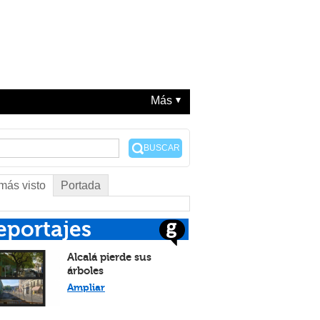
Más
BUSCAR
más visto
Portada
eportajes
Alcalá pierde sus
árboles
Ampliar