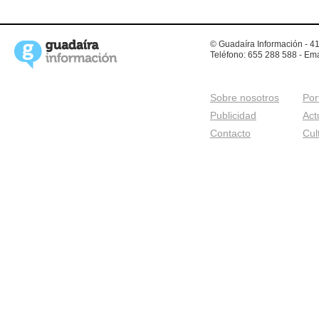
© Guadaíra Información - 41
Teléfono: 655 288 588 - Ema
Sobre nosotros
Por
Publicidad
Act
Contacto
Cul